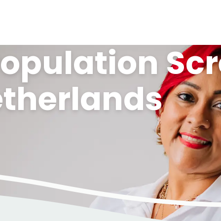
opulation Sc
therlands