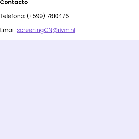
Contacto
Teléfono: (+599) 7810476
Email:
screeningCN@rivm.nl
Enlaces a varias páginas
Contacto
Sobre nosotros
Privacidad
Quejas