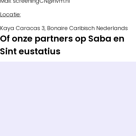
Mail: screeningCN@rivm.nl
Locatie:
Kaya Caracas 3, Bonaire Caribisch Nederlands
Of onze partners op Saba en
Sint eustatius
Saba Cares
Telefoon: (+599) 4163288, druk op 4
Mail: info@sabacares.org
Locatie:
Paris Hill Road #12 The Bottom, Saba, Caribisch